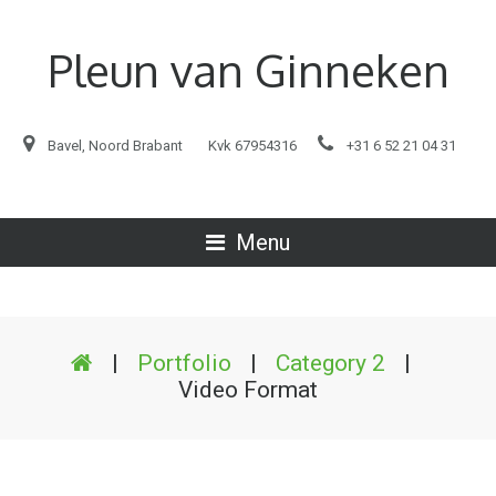
Pleun van Ginneken
Bavel, Noord Brabant
Kvk 67954316
+31 6 52 21 04 31
Menu
|
Portfolio
|
Category 2
|
Video Format