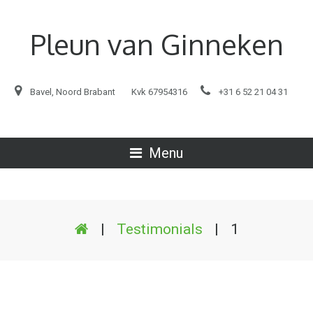
Pleun van Ginneken
Bavel, Noord Brabant
Kvk 67954316
+31 6 52 21 04 31
Menu
|
Testimonials
|
1